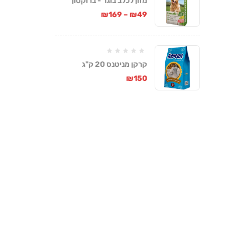
מזון לכלב בוגר - ברוקטון
קומפלט
₪
169
–
₪
49
קרקן מניטנס 20 ק"ג
₪
150