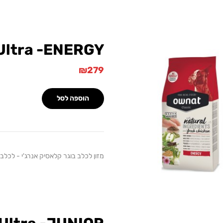
Ultra -ENERGY
₪
279
הוספה לסל
מזון לכלב בוגר קלאסיק אנרג'י - לכלבים פעי