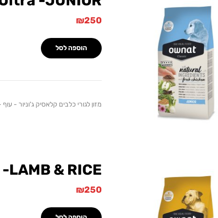
Ultra -JUNIOR
₪
250
הוספה לסל
מזון לגורי כלבים קלאסיק ג'וניור - עוף - 15 ק"
 -LAMB & RICE
₪
250
הוספה לסל