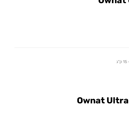
Ownat 
ג
Ownat Ultra