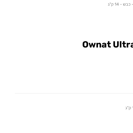
 - 14 ק"ג
Ownat Ultr