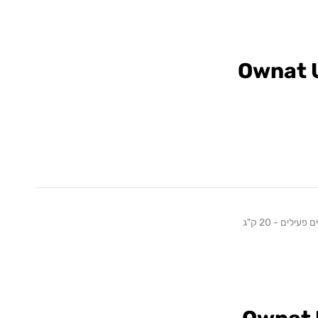
Ownat 
לים - 20 ק"ג