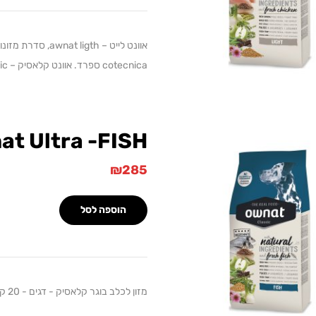
אוונט לייט – gth
cotecnica ספרד. אוונט קלאסיק – awnat classic, סדרת מזונות…
at Ultra -FISH
₪
285
הוספה לסל
מזון לכלב בוגר קלאסיק - דגים - 20 ק"ג