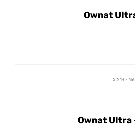
Ownat Ultr
 14 ק"ג
Ownat Ultra