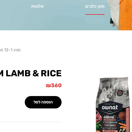
מזון כלבים
מלונות
מציג 1–12 מתוך 14 מוצרים
M LAMB & RICE
₪
360
הוספה לסל