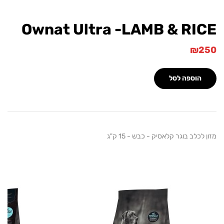
Ownat Ultra -LAMB & RI
₪
הוספה לסל
לכלב בוגר קלאסיק - כבש - 15 ק"ג