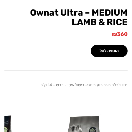
Ownat Ultra – MEDI
LAMB & RI
₪
הוספה לסל
כלב בוגר גזע בינוני- בישול איטי - כבש - 14 ק"ג