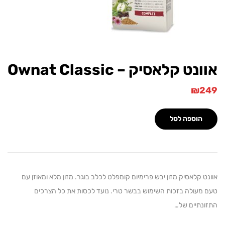
ט קלאסיק – Ownat Classic
₪
הוספה לסל
 קלאסיק מזון יבש פרימיום קומפלט לכלב בוגר. מזון מלא ומאוזן עם
מעולה בזכות השימוש בבשר טרי. נועד לכסות את כל הצרכים
נתיים של…