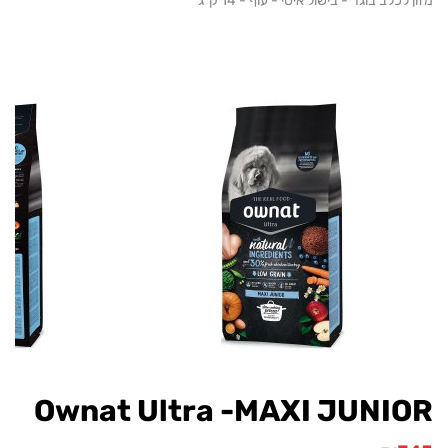
כלב בוגר - בישול איטי - עוף - 14 ק"ג
Ownat Ultra -MAXI JUNI