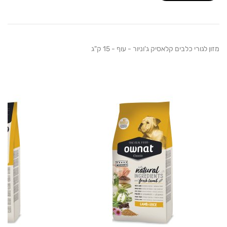
גורי כלבים קלאסיק ג'וניור - עוף - 15 ק"ג