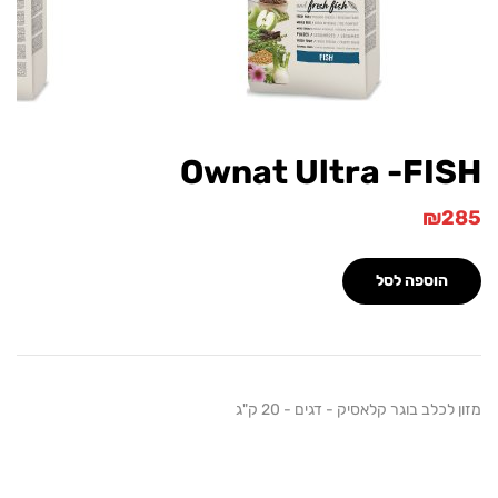
Ownat Ultra -FI
₪
הוספה לסל
כלב בוגר קלאסיק - דגים - 20 ק"ג