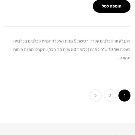
הוספה לסל
ניתן לעזור לכלבים על ידי רכישת 5 מנות האכלה יומיות לכלבים בכלבייה
בעלות של 10 ש”ח למנה (כלומר 50 ש”ח סך הכל) ותקבלו מתנה פיתוח
ה…
2