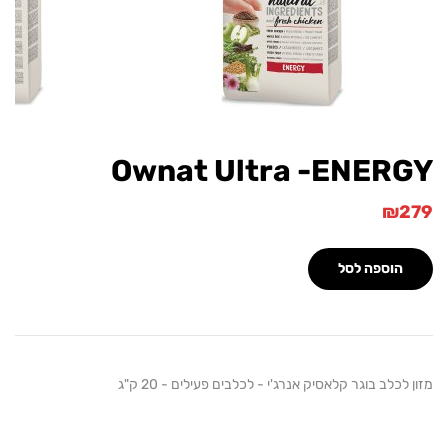
Ownat Ultra -ENE
וספה לסל
ב בוגר קלאסיק אנרג'י - לכלבים פעילים - 20 ק"ג