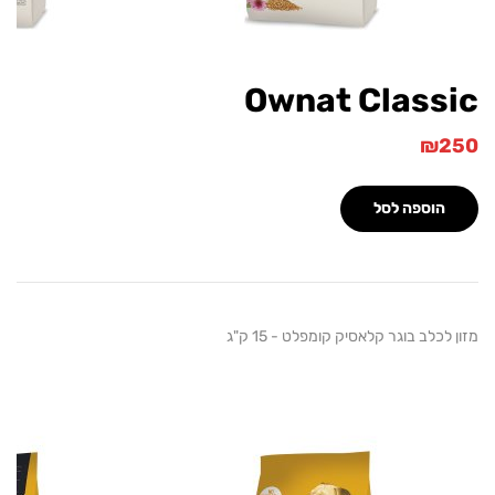
Ownat Clas
וספה לסל
ב בוגר קלאסיק קומפלט - 15 ק"ג