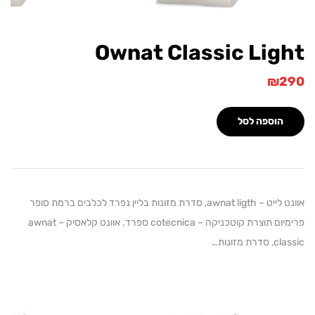
Ownat Classic Li
וספה לסל
אוונט לייט – awnat ligth, סדרת מזונות בליין נפרד לכלבים ברמת סופר
פרימיום תוצרת קוטכניקה – cotecnica ספרד. אוונט קלאסיק – awnat
ות…