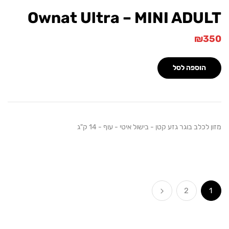
Ownat Ultra – MINI AD
וספה לסל
ב בוגר גזע קטן - בישול איטי - עוף - 14 ק"ג
2