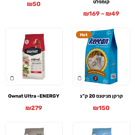
קומפלט
₪
50
₪
169
–
₪
49
Hot
רקן מניטנס 20 ק”ג
Ownat Ultra -ENERGY
₪
279
₪
150