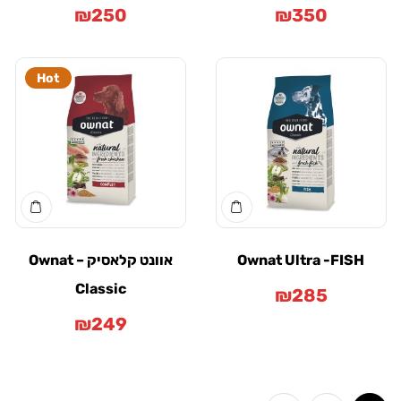
₪
250
₪
350
Hot
Ownat Ultra -FIS
אוונט קלאסיק – Ownat
Classic
₪
285
₪
249