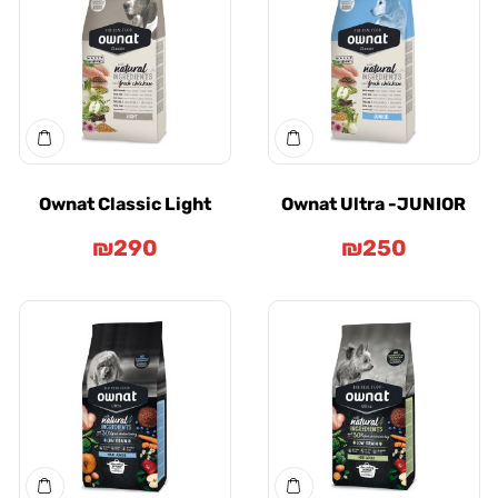
Ownat Classic Light
Ownat Ultra -JUNI
₪
290
₪
250