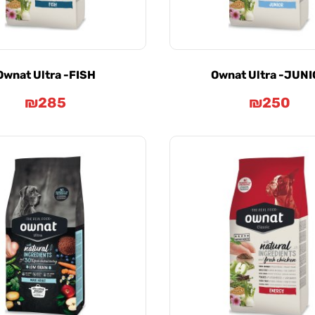
Ownat Ultra -FISH
Ownat Ultra -JUN
₪
285
₪
250