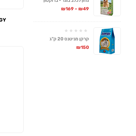
מזון לכלב בוגר - ברוקטון
קומפלט
₪
169
–
₪
49
RGY
קרקן מניטנס 20 ק"ג
₪
150