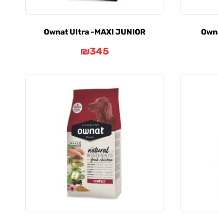
Ownat Ultra -MAXI JUNIOR
Owna
₪
345