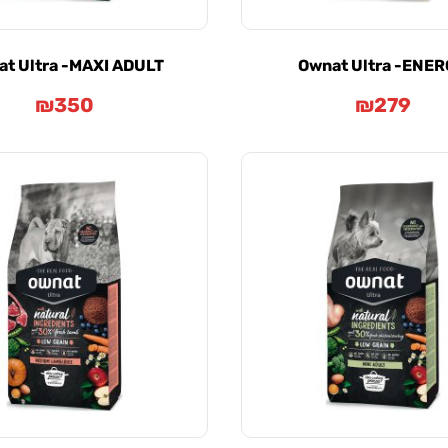
t Ultra -MAXI ADULT
Ownat Ultra -ENE
₪
350
₪
279