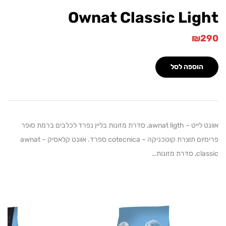
Ownat Classic Lig
₪
הוספה לסל
אוונט לייט – awnat ligth, סדרת מזונות בליין נפרד לכלבים ברמת סופר
פרימיום תוצרת קוטכניקה – cotecnica ספרד. אוונט קלאסיק – awnat
מזונות…