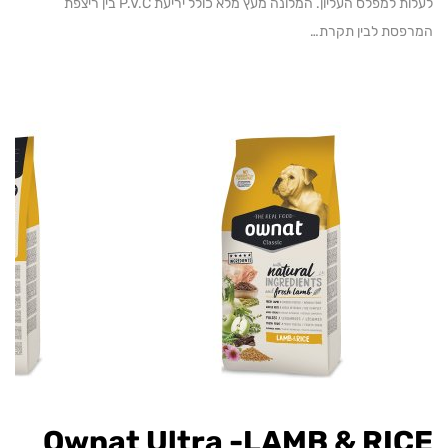
לעלות למפלס העליון. המלונה מעץ מלא כולל יריעת P.V.C בין ריצפת
סת לבין תקרת…
Ownat Ultra -LAMB & RI