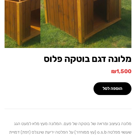
ונה דגם בוטקה פלוס
₪
1,
הוספה לסל
 בעיצוב ומראה של בוטקה של פעם. המלונה מעץ מלא למעט הגג
שעשוי מפלטה o.s.b (עץ ממוחזר) על הפלטה יריעת שינגלס (זפת) דמויית