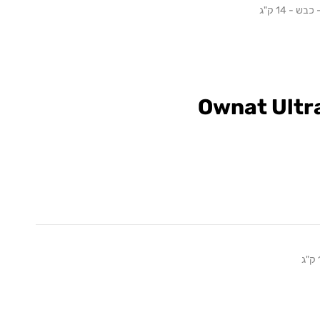
 - 14 ק"ג
Ownat Ultr