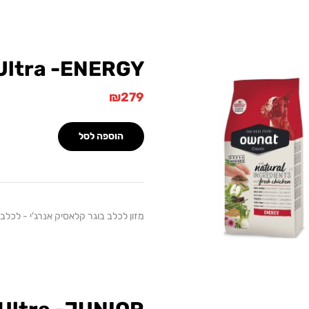
Ultra -ENERGY
₪
279
הוספה לסל
מזון לכלב בוגר קלאסיק אנרג'י - לכלבים פעי