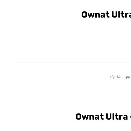
Ownat Ultr
 14 ק"ג
Ownat Ultra