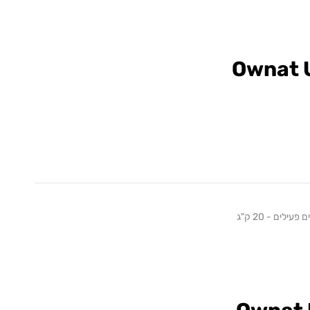
Ownat 
לים - 20 ק"ג