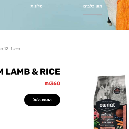
מזון כלבים
מלונות
מציג 1–12 מתוך 14 מוצרים
M LAMB & RICE
₪
360
הוספה לסל