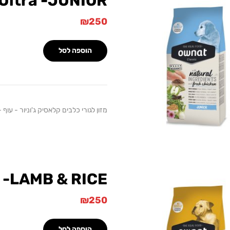
Ultra -JUNIOR
₪
250
הוספה לסל
מזון לגורי כלבים קלאסיק ג'וניור - עוף - 15 ק"
 -LAMB & RICE
₪
250
הוספה לסל