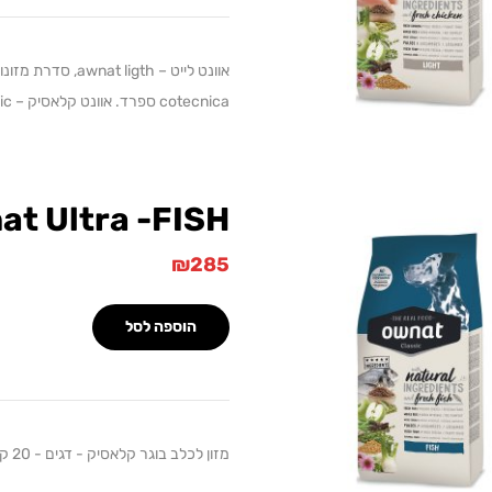
אוונט לייט – gth
cotecnica ספרד. אוונט קלאסיק – awnat classic, סדרת מזונות…
at Ultra -FISH
₪
285
הוספה לסל
מזון לכלב בוגר קלאסיק - דגים - 20 ק"ג