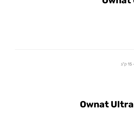
Ownat 
ג
Ownat Ultra