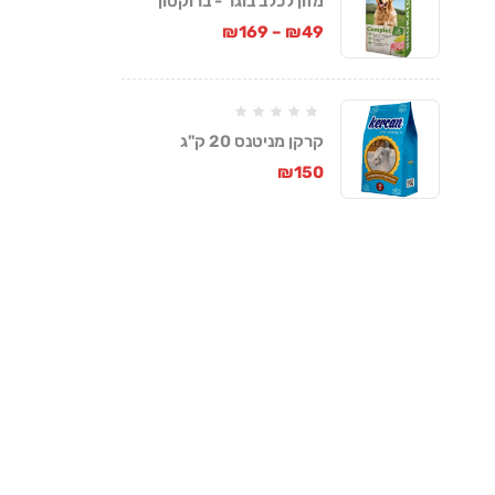
מזון לכלב בוגר - ברוקטון
קומפלט
₪
169
–
₪
49
קרקן מניטנס 20 ק"ג
₪
150