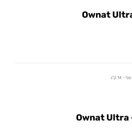
Ownat Ultr
 14 ק"ג
Ownat Ultra