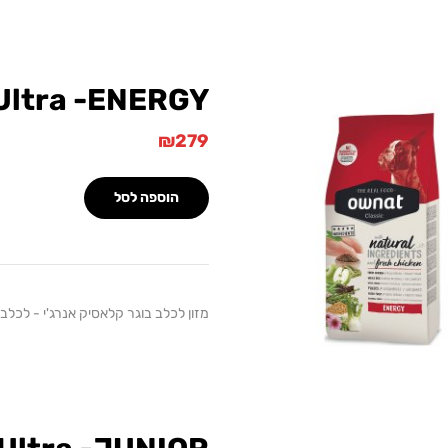
Ultra -ENERGY
₪
279
הוספה לסל
מזון לכלב בוגר קלאסיק אנרג'י - לכלבים פעי