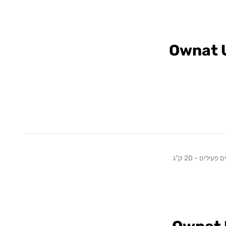
Ownat 
לים - 20 ק"ג