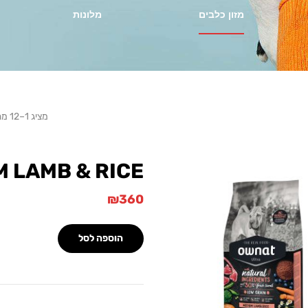
מזון כלבים
מלונות
מציג 1–12 מתוך 14 מוצרים
M LAMB & RICE
₪
360
הוספה לסל