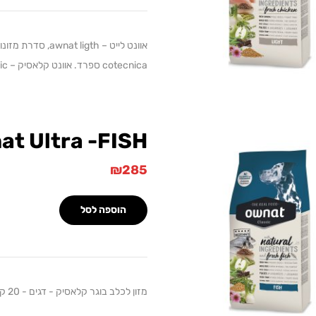
אוונט לייט – gth
cotecnica ספרד. אוונט קלאסיק – awnat classic, סדרת מזונות…
at Ultra -FISH
₪
285
הוספה לסל
מזון לכלב בוגר קלאסיק - דגים - 20 ק"ג