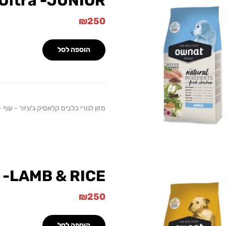
Ultra -JUNIOR
₪
250
הוספה לסל
מזון לגורי כלבים קלאסיק ג'וניור - עוף - 15 ק"
 -LAMB & RICE
₪
250
הוספה לסל