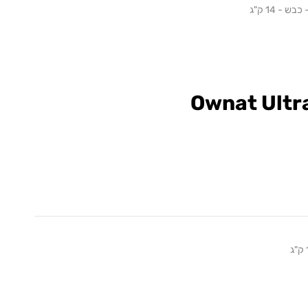
 - 14 ק"ג
Ownat Ultr