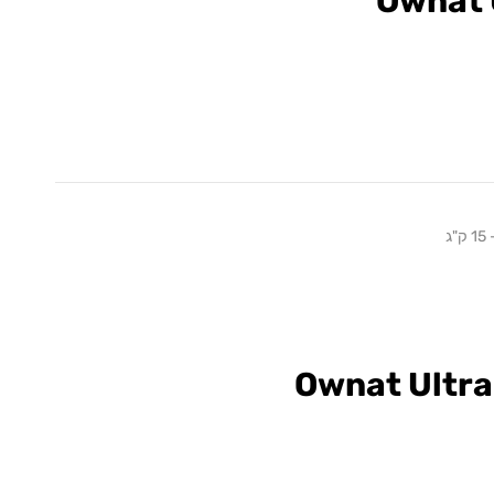
Ownat 
ג
Ownat Ultra