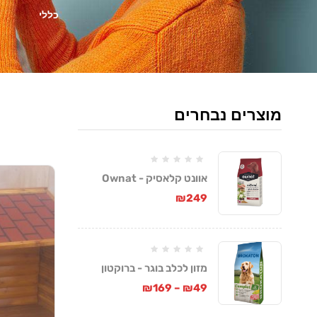
כללי
מוצרים נבחרים
אוונט קלאסיק - Ownat
Classic
₪
249
מזון לכלב בוגר - ברוקטון
קומפלט
₪
169
–
₪
49