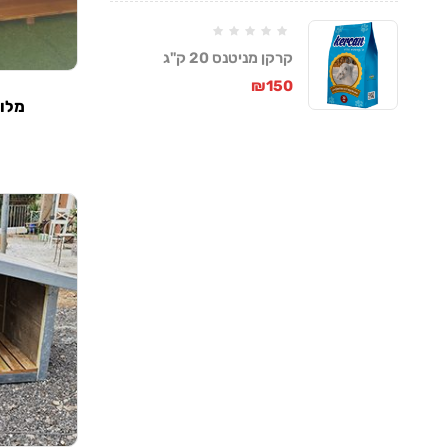
קרקן מניטנס 20 ק"ג
₪
150
מלונ