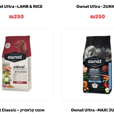
t Ultra -LAMB & RICE
Ownat Ultra -JUN
₪
250
₪
250
Ownat Ultra -MAXI J
אוונט קלאסיק – Ownat Classic