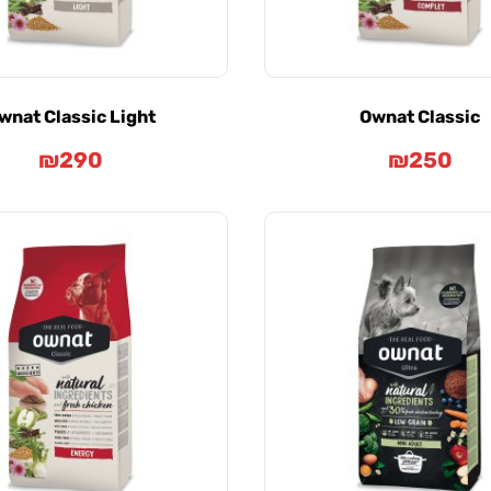
wnat Classic Light
Ownat Classic
₪
290
₪
250