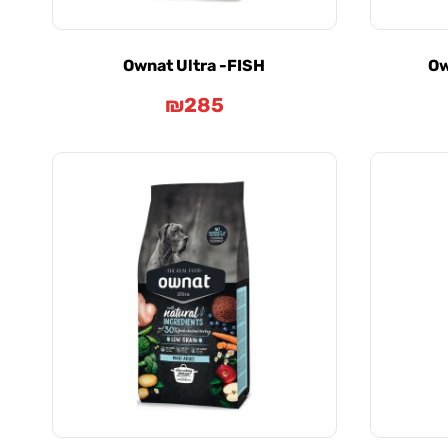
Ownat Ultra -FISH
Ow
₪
285