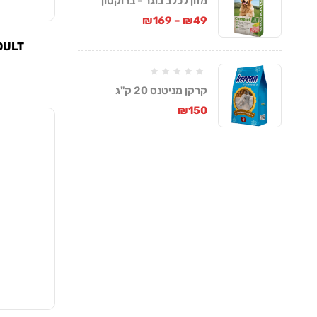
מזון לכלב בוגר - ברוקטון
קומפלט
₪
169
–
₪
49
ADULT
קרקן מניטנס 20 ק"ג
₪
150