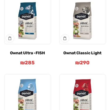
Ownat Ultra -FISH
Ownat Classic Li
₪
285
₪
290