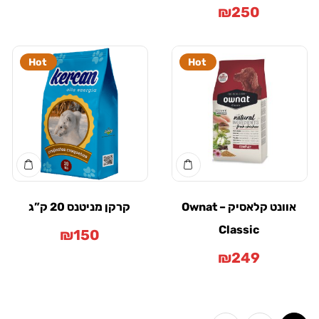
₪
250
Hot
Hot
אוונט קלאסיק – Ownat
קרקן מניטנס 20 ק”ג
Classic
₪
150
₪
249