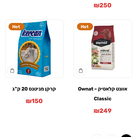
₪
250
Hot
Hot
אוונט קלאסיק – Ownat
קרקן מניטנס 20 ק”ג
Classic
₪
150
₪
249