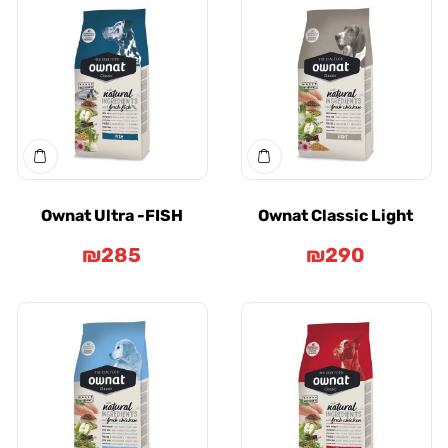
Ownat Ultra -FISH
Ownat Classic Li
₪
285
₪
290