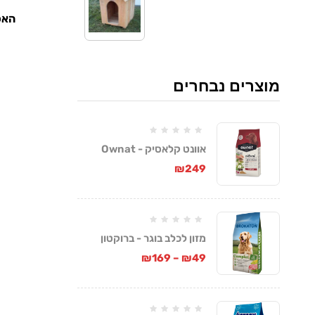
האכ
מוצרים נבחרים
אוונט קלאסיק - Ownat
Classic
₪
249
מזון לכלב בוגר - ברוקטון
קומפלט
₪
169
–
₪
49