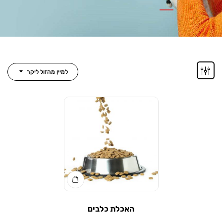
למיין מהזול ליקר
האכלת כלבים