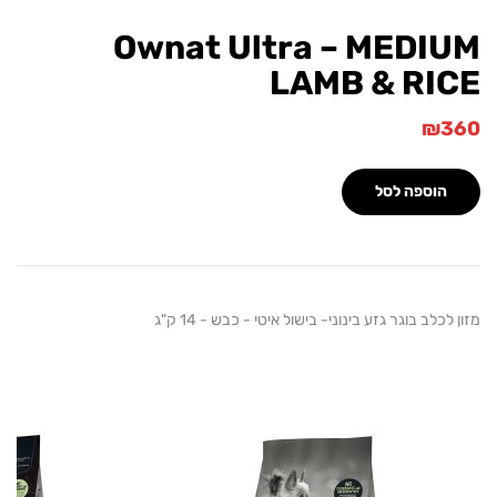
Ownat Ultra – MEDI
LAMB & RI
₪
הוספה לסל
כלב בוגר גזע בינוני- בישול איטי - כבש - 14 ק"ג