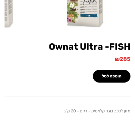
Ownat Ultra -FI
₪
הוספה לסל
כלב בוגר קלאסיק - דגים - 20 ק"ג