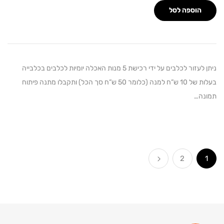
הוספה לסל
ניתן לעזור לכלבים על ידי רכישת 5 מנות האכלה יומיות לכלבים בכלבייה
בעלות של 10 ש”ח למנה (כלומר 50 ש”ח סך הכל) ותקבלו מתנה פיתוח
ה…
2