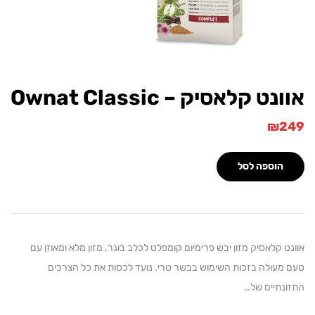
ט קלאסיק – Ownat Classic
₪
הוספה לסל
 קלאסיק מזון יבש פרימיום קומפלט לכלב בוגר. מזון מלא ומאוזן עם
מעולה בזכות השימוש בבשר טרי. נועד לכסות את כל הצרכים
נתיים של…