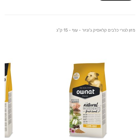
גורי כלבים קלאסיק ג'וניור - עוף - 15 ק"ג