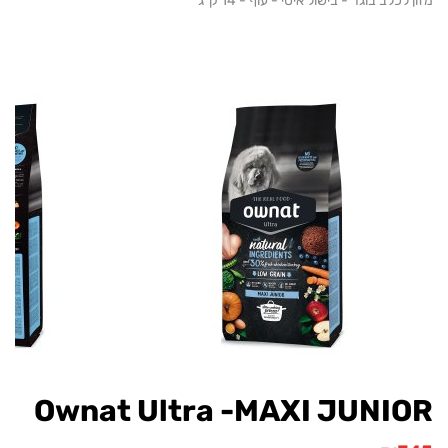
כלב בוגר - בישול איטי - עוף - 14 ק"ג
Ownat Ultra -MAXI JUNI