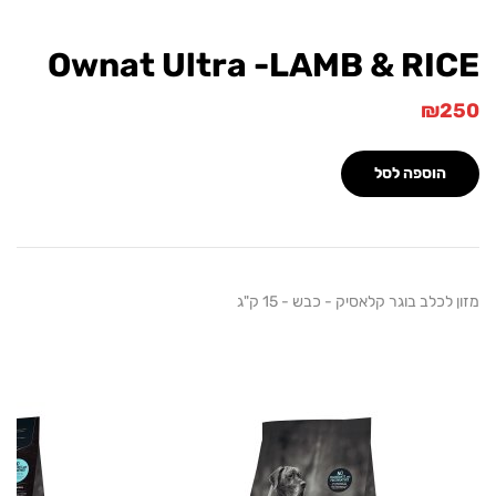
Ownat Ultra -LAMB & RI
₪
הוספה לסל
לכלב בוגר קלאסיק - כבש - 15 ק"ג