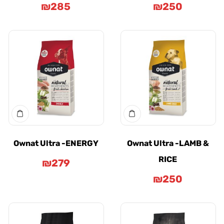
₪
285
₪
250
Ownat Ultra -ENERGY
Ownat Ultra -LAMB &
RICE
₪
279
₪
250