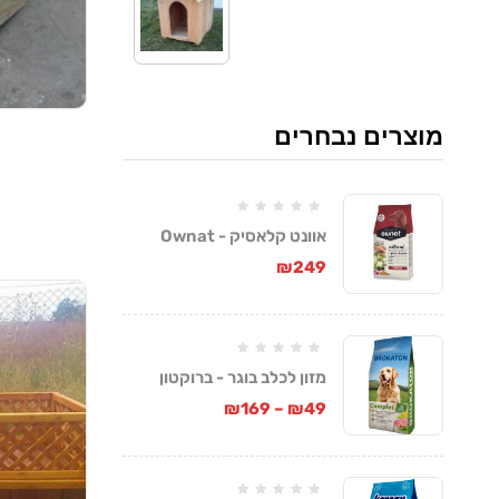
מוצרים נבחרים
אוונט קלאסיק - Ownat
Classic
₪
249
מזון לכלב בוגר - ברוקטון
קומפלט
₪
169
–
₪
49