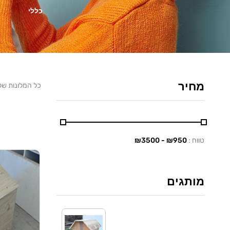
כללי
מחיר
כל המלונות שלנ
טווח :
₪
950
- ₪
3500
מותגים