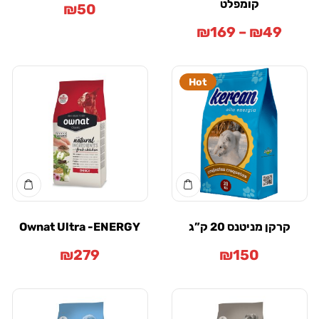
קומפלט
₪
50
₪
169
–
₪
49
Hot
רקן מניטנס 20 ק”ג
Ownat Ultra -ENERGY
₪
279
₪
150