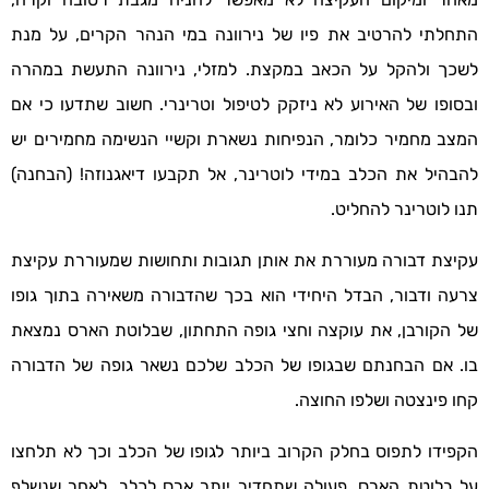
התחלתי להרטיב את פיו של נירוונה במי הנהר הקרים, על מנת
לשכך ולהקל על הכאב במקצת. למזלי, נירוונה התעשת במהרה
ובסופו של האירוע לא ניזקק לטיפול וטרינרי. חשוב שתדעו כי אם
המצב מחמיר כלומר, הנפיחות נשארת וקשיי הנשימה מחמירים יש
להבהיל את הכלב במידי לוטרינר, אל תקבעו דיאגנוזה! (הבחנה)
תנו לוטרינר להחליט.
עקיצת דבורה מעוררת את אותן תגובות ותחושות שמעוררת עקיצת
צרעה ודבור, הבדל היחידי הוא בכך שהדבורה משאירה בתוך גופו
של הקורבן, את עוקצה וחצי גופה התחתון, שבלוטת הארס נמצאת
בו. אם הבחנתם שבגופו של הכלב שלכם נשאר גופה של הדבורה
קחו פינצטה ושלפו החוצה.
הקפידו לתפוס בחלק הקרוב ביותר לגופו של הכלב וכך לא תלחצו
על בלוטת הארס, פעולה שתחדיר יותר ארס לכלב. לאחר שנשלף