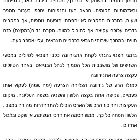
הרצון התמידי במשחק או במרדף, מסתיים ביבבת כאב, בנפיחות
ובאדמומיות מקומית. הכאב העז והנפיחות יחלפו כעבור מספר
שעות, במרבית המקרים לא יתפתחו תופעות נוספות, אך במקרים
נדרים עלולה עקיצה אף להוביל למוות. מקרה נדיר(במקצת) כזה
חוויתי במהלך שירותי הצבאי בכלבייה הצבאית, עליו אספר כעת.
בזמני הפנוי נהגתי לקחת אתנירוונה כלבי הצבאי לטיולים במטעי
השזיפים של מושבבית הלל הסמוך לנחל הבנייאס. באחד הטיולים
עקצה צרעה אתנירוונה.
למזלו הרע של נירוונה הצליחה הצרעה (ימח שמה) לעקוץ אותו
פעמיים, עקיצה אחת בקצה הלשון והשניה בשפה העליונה. מיקום
העקיצות והריכוז הרב של הארס הובילו להתדרדרות מהירה במצבו,
הלשון תפחה כל כך, וממש חסמה את דרכי הנשימה. אי שקט ובלבול
אחזו בו.
מאחר ומיקום העקיצה לא מאפשר להניח מגבת רטובה וקרה,