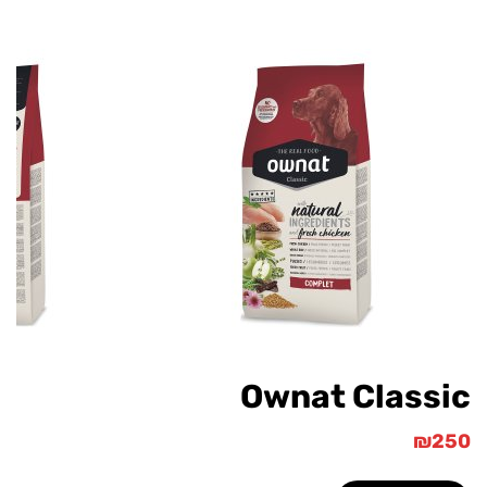
Ownat Class
₪