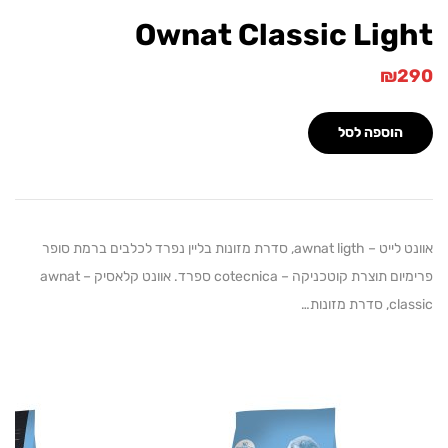
Ownat Classic Lig
₪
הוספה לסל
אוונט לייט – awnat ligth, סדרת מזונות בליין נפרד לכלבים ברמת סופר
פרימיום תוצרת קוטכניקה – cotecnica ספרד. אוונט קלאסיק – awnat
מזונות…