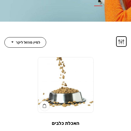
למיין מהזול ליקר
האכלת כלבים