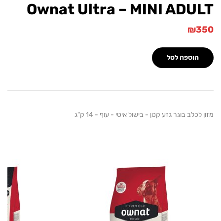
Ownat Ultra – MINI ADU
₪
הוספה לסל
כלב בוגר גזע קטן - בישול איטי - עוף - 14 ק"ג