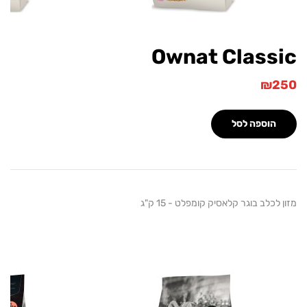
Ownat Class
₪
הוספה לסל
לכלב בוגר קלאסיק קומפלט - 15 ק"ג