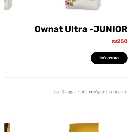
Ownat Ultra -JUNI
₪
הוספה לסל
גורי כלבים קלאסיק ג'וניור - עוף - 15 ק"ג