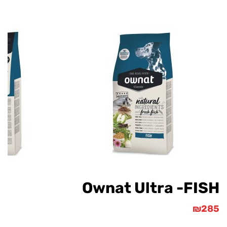
Ownat Ultra -FI
₪