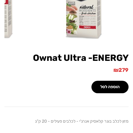
Ownat Ultra -ENER
₪
הוספה לסל
לכלב בוגר קלאסיק אנרג'י - לכלבים פעילים - 20 ק"ג