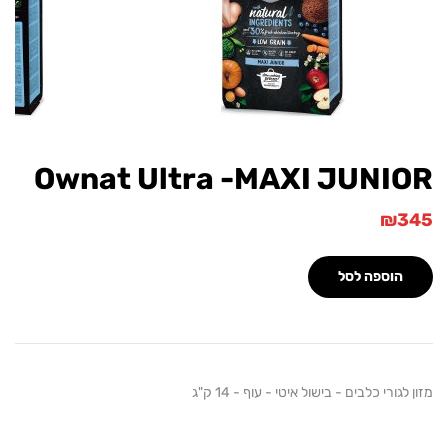
Ownat Ultra -MAXI JUNI
₪
הוספה לסל
גורי כלבים - בישול איטי - עוף - 14 ק"ג