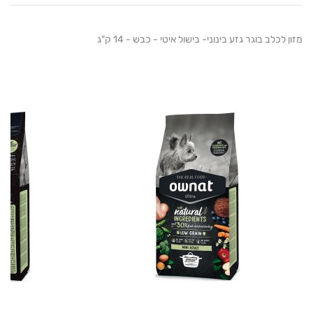
כלב בוגר גזע בינוני- בישול איטי - כבש - 14 ק"ג