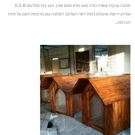
מלונה ענקית עשויה כולה מעץ מלא מסוג אורן. הגג בנוי מפלטות O.S.B
ן יריעות שינגלס (זפת דמוי רעפים). למלונה גגון מרפסת המגן על פתח
סה…