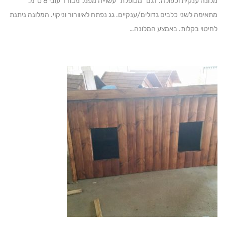
מלונה ענקית וכפולה. דגם "מכופלת" עשוייה מפנל מבודד עובי 8 ס"מ.
ה לשני כלבים גדולים/ענקיים. גג נפתח לאיוורור וניקוי. המלונה ניתנת
וי בקלות. באמצע המלונה…