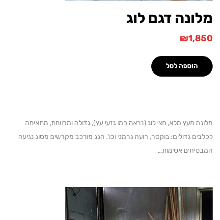
ונה דגם לוג
₪
1,
הוספה לסל
 מעץ מלא, חצי לוג (נראה כמו גזעי עץ), גדולה ומרווחת, מתאימה
ם גדולים: בוקסר, רועה גרמני וכו'. הגג מורכב מקרשים מסוג נגיעה
יחים אטימות…