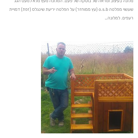
ה בעיצוב ומראה של בוטקה של פעם. המלונה מעץ מלא למעט הגג
שעשוי מפלטה o.s.b (עץ ממוחזר) על הפלטה יריעת שינגלס (זפת) דמויית
ם. למלונה…